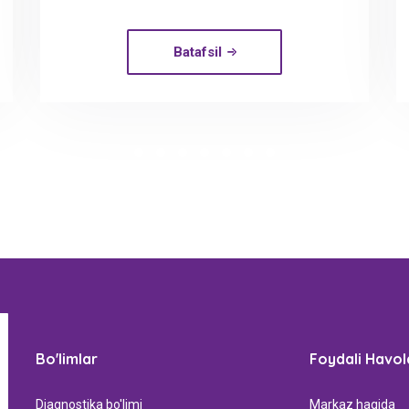
Batafsil
Bo'limlar
Foydali Havol
Diagnostika bo'limi
Markaz haqida