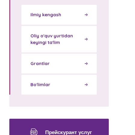
Ilmiy kengash
Oliy o'quv yurtidan
keyingi ta'lim
Grantlar
Bo'limlar
Прейскурант услуг