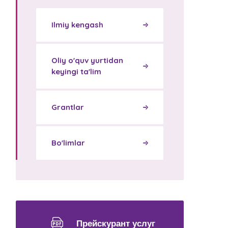
Ilmiy kengash
Oliy o'quv yurtidan
keyingi ta'lim
Grantlar
Bo'limlar
Прейскурант услуг