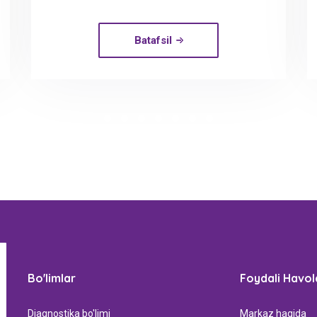
Batafsil
Bo'limlar
Foydali Havol
Diagnostika bo'limi
Markaz haqida