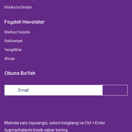
Klinika bo'limlari
Foydali Havolalar
Markaz haqida
Rahbariyat
Yangiliklar
Aloqa
Obuna Bo'lish
Мatnda xato topsangiz, xatoni belgilang va Ctrl + Enter
tugmachalarini bosib xabar bering.