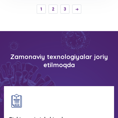
1
2
3
Zamonaviy texnologiyalar joriy
etilmoqda