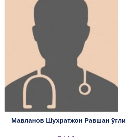
Мавланов Шухратжон Равшан ўғли