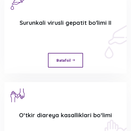
Surunkali virusli gepatit bo'limi II
Batafsil
O‘tkir diareya kasalliklari bo‘limi