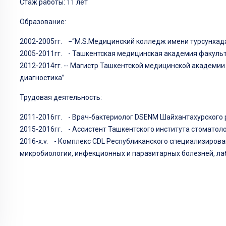
Стаж работы: 11 лет
Образование:
2002-2005гг. −“М.S.Медицинский колледж имени турсунхад
2005-2011гг. - Ташкентская медицинская академия факуль
2012-2014гг. -- Магистр Ташкентской медицинской академи
диагностика”
Трудовая деятельность:
2011-2016гг. - Врач-бактериолог DSENM Шайхантахурского 
2015-2016гг. - Ассистент Ташкентского института стоматоло
2016-х.v. - Комплекс CDL Республиканского специализиров
микробиологии, инфекционных и паразитарных болезней, ла