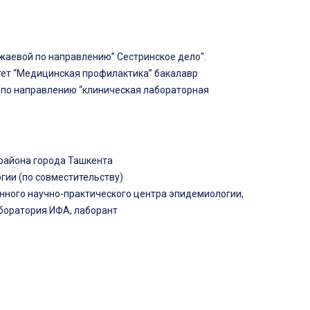
жаевой по направлению” Сестринское дело".
тет “Медицинская профилактика” бакалавр
и по направлению “клиническая лабораторная
района города Ташкента
гии (по совместительству)
анного научно-практического центра эпидемиологии,
боратория ИФА, лаборант