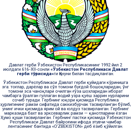
Давлат герби Ўзбекистон Республикасининг 1992 йил 2
июлдаги 616-XII-сонли
«Ўзбекистон Республикаси Давлат
герби тўғрисида»
ги Қонуни билан тасдиқланган.
Ўзбекистон Республикаси Давлат герби қуйидаги кўринишга
эга: тоғлар, дарёлар ва сўл томони буғдой бошоқларидан, ўнг
томони эса чаноқлари очилган ғўза шохларидан иборат
чамбарга ўралган гуллаган водий узра қуёш заррин нурларини
сочиб туради. Гербнинг юқори қисмида Республика
ҳурлигининг рамзи сифатида саккизбурчак тасвирланган бўлиб,
унинг ички қисмида ярим ой ва юлдуз тасвирланган. Гербнинг
марказида бахт ва эрксеварлик рамзи — қанотларини ёзган
Ҳумо қуши тасвирланган. Гербнинг пастки қисмида Ўзбекистон
Республикаси Давлат байроғини ифода этувчи чамбар
лентасининг бантида «O'ZBEKISTON» деб ёзиб қўйилган.