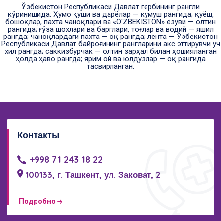
Ўзбекистон Республикаси Давлат гербининг рангли
кўринишида: Ҳумо қуши ва дарёлар — кумуш рангида; қуёш,
бошоқлар, пахта чаноқлари ва «O'ZBEKISTON» ёзуви — олтин
рангида; ғўза шохлари ва барглари, тоғлар ва водий — яшил
рангда; чаноқлардаги пахта — оқ рангда; лента — Ўзбекистон
Республикаси Давлат байроғининг рангларини акс эттирувчи уч
хил рангда; саккизбурчак — олтин зарҳал билан ҳошияланган
ҳолда ҳаво рангда; ярим ой ва юлдузлар — оқ рангида
тасвирланган.
Контакты
+998 71 243 18 22
100133, г. Ташкент, ул. Заковат, 2
Подробно