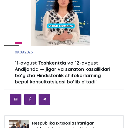
09.08.2025
11-avgust Toshkentda va 12-avgust
Andijonda — jigar va saraton kasalliklari
bo‘yicha Hindistonlik shifokorlarning
bepul konsultatsiyasi bo‘lib o‘tadi!
Respublika ixtisoslashtirilgan