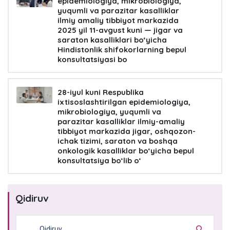
epidemiologiya, mikrobiologiya,
yuqumli va parazitar kasalliklar
ilmiy amaliy tibbiyot markazida
2025 yil 11-avgust kuni — jigar va
saraton kasalliklari bo‘yicha
Hindistonlik shifokorlarning bepul
konsultatsiyasi bo
28-iyul kuni Respublika
ixtisoslashtirilgan epidemiologiya,
mikrobiologiya, yuqumli va
parazitar kasalliklar ilmiy-amaliy
tibbiyot markazida jigar, oshqozon-
ichak tizimi, saraton va boshqa
onkologik kasalliklar bo‘yicha bepul
konsultatsiya bo‘lib o‘
Qidiruv