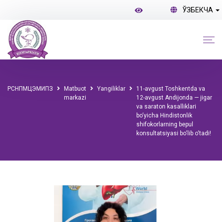
ЎЗБЕКЧА
РСНПМЦЭМИПЗ
Matbuot
Yangiliklar
11-avgust Toshkentda va
markazi
12-avgust Andijonda — jigar
va saraton kasalliklari
bo‘yicha Hindistonlik
shifokorlarning bepul
konsultatsiyasi bo‘lib o‘tadi!