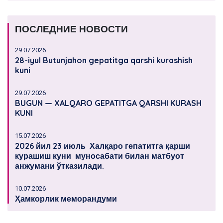
ПОСЛЕДНИЕ НОВОСТИ
29.07.2026
28-iyul Butunjahon gepatitga qarshi kurashish
kuni
29.07.2026
BUGUN — XALQARO GEPATITGA QARSHI KURASH
KUNI
15.07.2026
2026 йил 23 июль Халқаро гепатитга қарши
курашиш куни муносабати билан матбуот
анжумани ўтказилади.
10.07.2026
Ҳамкорлик меморандуми