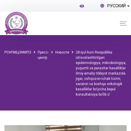
РУССКИЙ
РСНПМЦЭМИПЗ
Пресс-
Новости
28-iyul kuni Respublika
центр
ixtisoslashtirilgan
epidemiologiya, mikrobiologiya,
yuqumli va parazitar kasalliklar
ilmiy-amaliy tibbiyot markazida
jigar, oshqozon-ichak tizimi,
saraton va boshqa onkologik
kasalliklar bo‘yicha bepul
konsultatsiya bo‘lib o‘