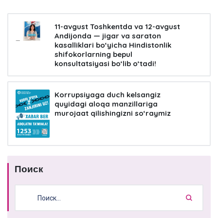
11-avgust Toshkentda va 12-avgust
Andijonda — jigar va saraton
kasalliklari bo‘yicha Hindistonlik
shifokorlarning bepul
konsultatsiyasi bo‘lib o‘tadi!
Korrupsiyaga duch kelsangiz
quyidagi aloqa manzillariga
murojaat qilishingizni so‘raymiz
Поиск