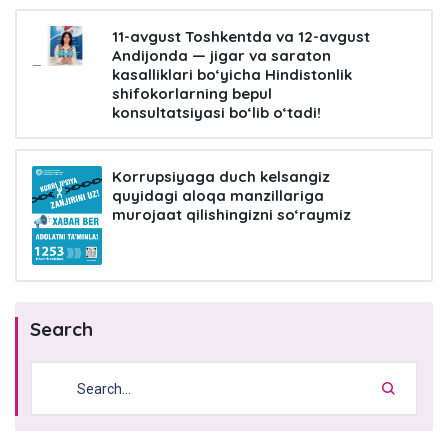
11-avgust Toshkentda va 12-avgust
Andijonda — jigar va saraton
kasalliklari bo‘yicha Hindistonlik
shifokorlarning bepul
konsultatsiyasi bo‘lib o‘tadi!
Korrupsiyaga duch kelsangiz
quyidagi aloqa manzillariga
murojaat qilishingizni so‘raymiz
Search