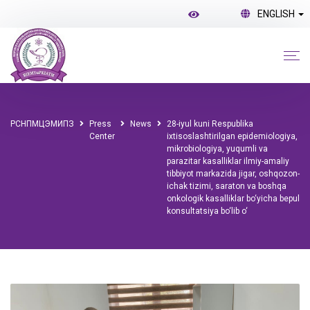
ENGLISH
РСНПМЦЭМИПЗ
Press
News
28-iyul kuni Respublika
Center
ixtisoslashtirilgan epidemiologiya,
mikrobiologiya, yuqumli va
parazitar kasalliklar ilmiy-amaliy
tibbiyot markazida jigar, oshqozon-
ichak tizimi, saraton va boshqa
onkologik kasalliklar bo‘yicha bepul
konsultatsiya bo‘lib o‘