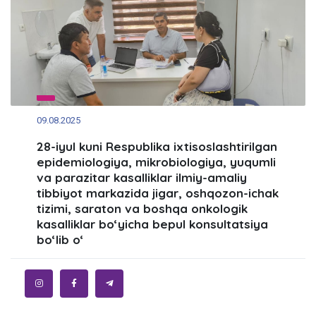
09.08.2025
28-iyul kuni Respublika ixtisoslashtirilgan
epidemiologiya, mikrobiologiya, yuqumli
va parazitar kasalliklar ilmiy-amaliy
tibbiyot markazida jigar, oshqozon-ichak
tizimi, saraton va boshqa onkologik
kasalliklar bo‘yicha bepul konsultatsiya
bo‘lib o‘