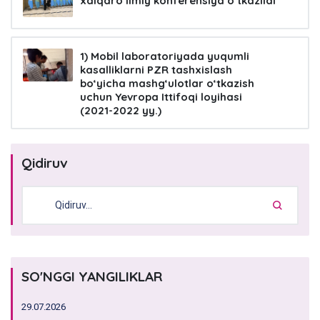
xalqaro ilmiy konferensiya o‘tkazildi
1) Mobil laboratoriyada yuqumli
kasalliklarni PZR tashxislash
bo‘yicha mashg‘ulotlar o‘tkazish
uchun Yevropa Ittifoqi loyihasi
(2021-2022 yy.)
Qidiruv
SO'NGGI YANGILIKLAR
29.07.2026