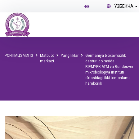
ЎЗБЕКЧА
РСНПМЦЭМИПЗ
Matbuot
Yangiliklar
Germaniya bioxavfsizlik
markazi
dasturi doirasida
RIEMYPKIATM va Bundesver
mikrobiologiya instituti
o‘rtasidagi ikki tomonlama
hamkorlik