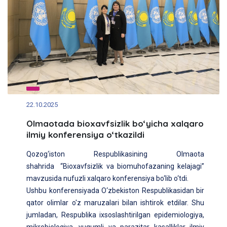
22.10.2025
Olmaotada bioxavfsizlik bo‘yicha xalqaro
ilmiy konferensiya o‘tkazildi
Qozog‘iston Respublikasining Olmaota
shahrida “Bioxavfsizlik va biomuhofazaning kelajagi”
mavzusida nufuzli xalqaro konferensiya bo‘lib o‘tdi.
Ushbu konferensiyada O‘zbekiston Respublikasidan bir
qator olimlar o'z maruzalari bilan ishtirok etdilar. Shu
jumladan, Respublika ixsoslashtirilgan epidemiologiya,
mikrobiologiya, yuqumli va parazitar kasalliklar ilmiy