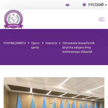
РУССКИЙ
РСНПМЦЭМИПЗ
Пресс-
Новости
Olmaotada bioxavfsizlik
центр
bo‘yicha xalqaro ilmiy
konferensiya o‘tkazildi