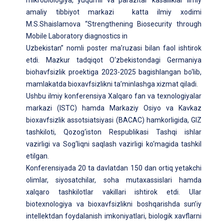
amaliy tibbiyot markazi katta ilmiy xodimi
M.S.Shaislamova “Strengthening Biosecurity through
Mobile Laboratory diagnostics in
Uzbekistan” nomli poster ma’ruzasi bilan faol ishtirok
etdi. Mazkur tadqiqot O‘zbekistondagi Germaniya
biohavfsizlik proektiga 2023-2025 bagishlangan bo‘lib,
mamlakatda bioxavfsizlikni ta’minlashga xizmat qiladi.
Ushbu ilmiy konferensiya Xalqaro fan va texnologiyalar
markazi (ISTC) hamda Markaziy Osiyo va Kavkaz
bioxavfsizlik assotsiatsiyasi (BACAC) hamkorligida, GIZ
tashkiloti, Qozog‘iston Respublikasi Tashqi ishlar
vazirligi va Sog‘liqni saqlash vazirligi ko‘magida tashkil
etilgan.
Konferensiyada 20 ta davlatdan 150 dan ortiq yetakchi
olimlar, siyosatchilar, soha mutaxassislari hamda
xalqaro tashkilotlar vakillari ishtirok etdi. Ular
biotexnologiya va bioxavfsizlikni boshqarishda sun’iy
intellektdan foydalanish imkoniyatlari, biologik xavflarni