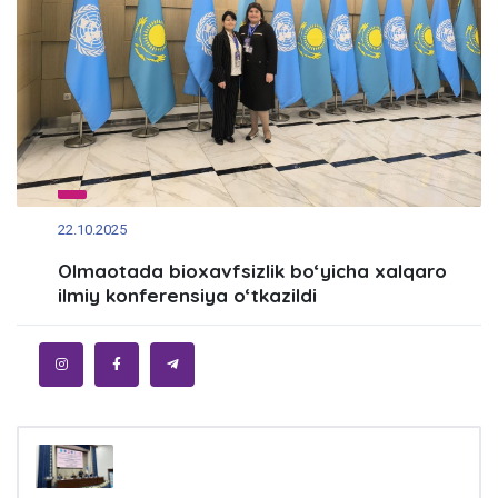
22.10.2025
Olmaotada bioxavfsizlik bo‘yicha xalqaro
ilmiy konferensiya o‘tkazildi