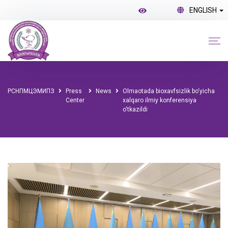
ENGLISH
РСНПМЦЭМИПЗ
Press
News
Olmaotada bioxavfsizlik bo‘yicha
Center
xalqaro ilmiy konferensiya
o‘tkazildi