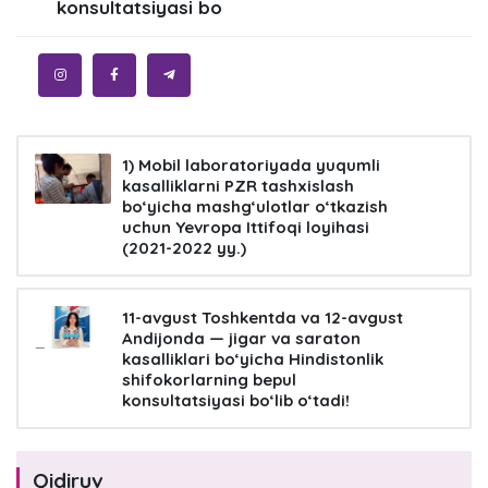
konsultatsiyasi bo
1) Mobil laboratoriyada yuqumli
kasalliklarni PZR tashxislash
bo‘yicha mashg‘ulotlar o‘tkazish
uchun Yevropa Ittifoqi loyihasi
(2021-2022 yy.)
11-avgust Toshkentda va 12-avgust
Andijonda — jigar va saraton
kasalliklari bo‘yicha Hindistonlik
shifokorlarning bepul
konsultatsiyasi bo‘lib o‘tadi!
Qidiruv