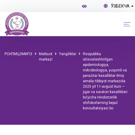
ЎЗБЕКЧА
РСНПМЦЭМИПЗ
Matbuot
Yangiliklar
Respublika
markazi
ixtisoslashtirilgan
epidemiologiya,
mikrobiologiya, yuqumli va
parazitar kasalliklar ilmiy
amaliy tibbiyot markazida
2025 yil 11-avgust kuni —
jigar va saraton kasalliklari
bo‘yicha Hindistonlik
shifokorlarning bepul
konsultatsiyasi bo