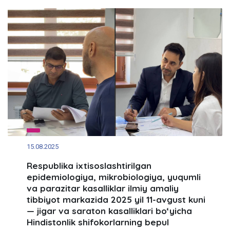
15.08.2025
Respublika ixtisoslashtirilgan
epidemiologiya, mikrobiologiya, yuqumli
va parazitar kasalliklar ilmiy amaliy
tibbiyot markazida 2025 yil 11-avgust kuni
— jigar va saraton kasalliklari bo‘yicha
Hindistonlik shifokorlarning bepul