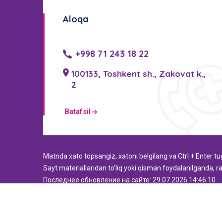
Aloqa
+998 71 243 18 22
100133, Toshkent sh., Zakovat k.,
2
Batafsil
Мatnda xato topsangiz, xatoni belgilang va Ctrl + Enter t
Sayt materiallaridan to‘liq yoki qisman foydalanilganda, ra
Последнее обновление на сайте: 29.07.2026 14:46:10
© 2021. Barcha huquqlar himoyalangan.