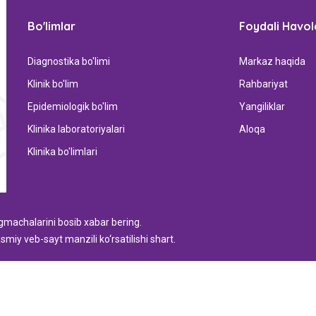
Bo'limlar
Foydali Havol
Diagnostika bo'limi
Markaz haqida
Klinik bo'lim
Rahbariyat
Epidemiologik bo'lim
Yangiliklar
Klinika laboratoriyalari
Aloqa
Klinika bo'limlari
ugmachalarini bosib xabar bering.
smiy veb-sayt manzili ko‘rsatilishi shart.