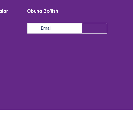
alar
Obuna Bo'lish
Sayt muallifi:
Light Solutions