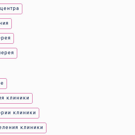
 центра
ния
ерея
лерея
ке
ия клиники
ории клиники
еления клиники