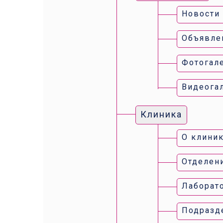
Новости
Объявле
Фотогал
Видеога
Клиника
О клини
Отделен
Лаборат
Подразд