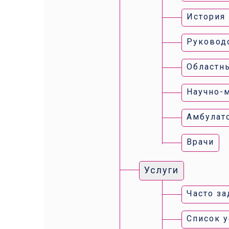
История
Руковод
Областн
Научно-
Амбулат
Врачи
Услуги
Часто з
Список у