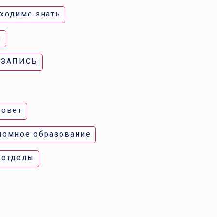
бходимо знать
и
 ЗАПИСЬ
совет
ломное образование
 отделы