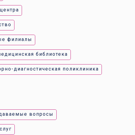
 центра
ство
ые филиалы
медицинская библиотека
орно-диагностическая поликлиника
адаваемые вопросы
слуг