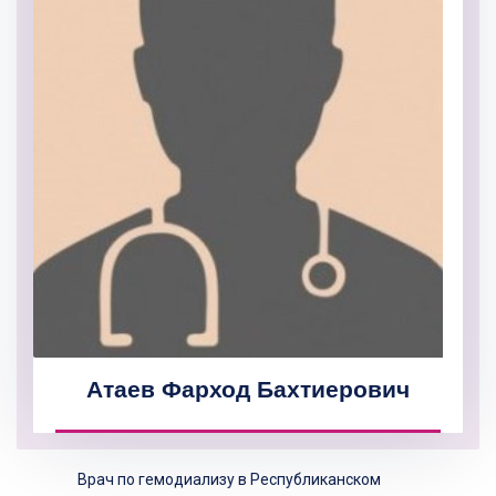
Атаев Фарход Бахтиерович
Врач по гемодиализу в Республиканском