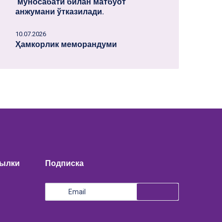
муносабати билан матбуот
анжумани ўтказилади.
10.07.2026
Ҳамкорлик меморандуми
сылки
Подписка