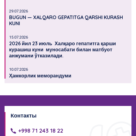
29.07.2026
BUGUN — XALQARO GEPATITGA QARSHI KURASH
KUNI
15.07.2026
2026 йил 23 июль Халқаро гепатитга қарши
курашиш куни муносабати билан матбуот
анжумани ўтказилади.
10.07.2026
Ҳамкорлик меморандуми
Контакты
+998 71 243 18 22