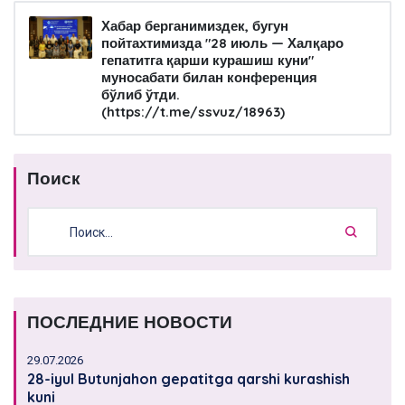
Хабар берганимиздек, бугун
пойтахтимизда "28 июль — Халқаро
гепатитга қарши курашиш куни"
муносабати билан конференция
бўлиб ўтди.
(https://t.me/ssvuz/18963)
Поиск
ПОСЛЕДНИЕ НОВОСТИ
29.07.2026
28-iyul Butunjahon gepatitga qarshi kurashish
kuni