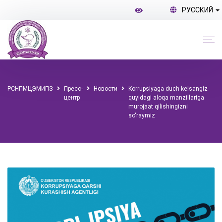
РУССКИЙ
РСНПМЦЭМИПЗ
Пресс-
Новости
Korrupsiyaga duch kelsangiz
центр
quyidagi aloqa manzillariga
murojaat qilishingizni
so‘raymiz