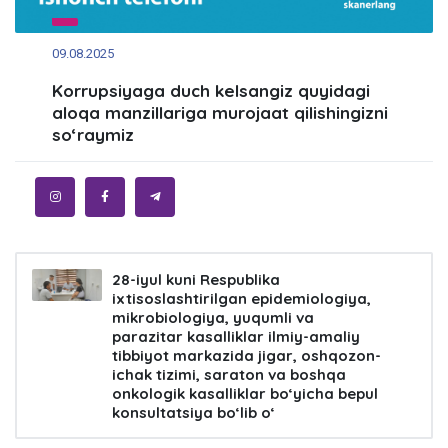
09.08.2025
Korrupsiyaga duch kelsangiz quyidagi
aloqa manzillariga murojaat qilishingizni
so‘raymiz
28-iyul kuni Respublika
ixtisoslashtirilgan epidemiologiya,
mikrobiologiya, yuqumli va
parazitar kasalliklar ilmiy-amaliy
tibbiyot markazida jigar, oshqozon-
ichak tizimi, saraton va boshqa
onkologik kasalliklar bo‘yicha bepul
konsultatsiya bo‘lib o‘