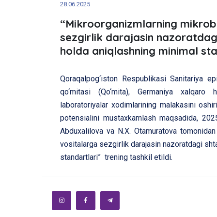
28.06.2025
“Mikroorganizmlarning mikrobl
sezgirlik darajasin nazoratda
holda aniqlashning minimal sta
Qoraqalpog‘iston Respublikasi Sanitariya ep
qo‘mitasi (Qo‘mita), Germaniya xalqaro h
laboratoriyalar xodimlarining malakasini osh
potensialini mustaxkamlash maqsadida, 2025
Abduxalilova va N.X. Otamuratova tomonidan 
vositalarga sezgirlik darajasin nazoratdagi s
standartlari” trening tashkil etildi.