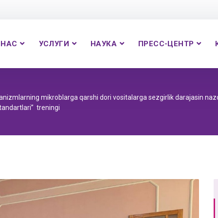
 НАС
УСЛУГИ
НАУКА
ПРЕСС-ЦЕНТР
anizmlarning mikroblarga qarshi dori vositalarga sezgirlik darajasin n
andartlari” treningi