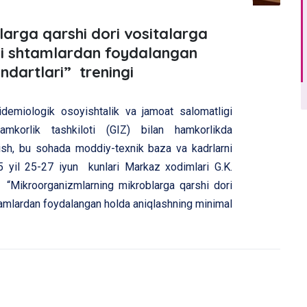
arga qarshi dori vositalarga
gi shtamlardan foydalangan
ndartlari” treningi
idemiologik osoyishtalik va jamoat salomatligi
amkorlik tashkiloti (GIZ) bilan hamkorlikda
irish, bu sohada moddiy-texnik baza va kadrlarni
 yil 25-27 iyun kunlari Markaz xodimlari G.K.
“Mikroorganizmlarning mikroblarga qarshi dori
htamlardan foydalangan holda aniqlashning minimal