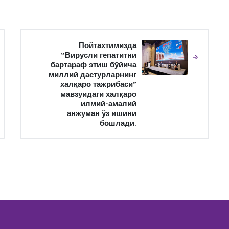
Пойтахтимизда
“Вирусли гепатитни
бартараф этиш бўйича
миллий дастурларнинг
халқаро тажрибаси”
мавзуидаги халқаро
илмий-амалий
анжуман ўз ишини
бошлади.