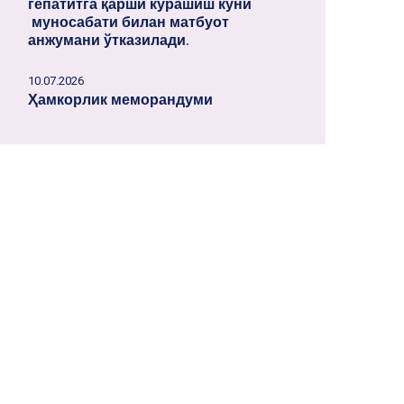
гепатитга қарши курашиш куни
муносабати билан матбуот
анжумани ўтказилади.
10.07.2026
Ҳамкорлик меморандуми