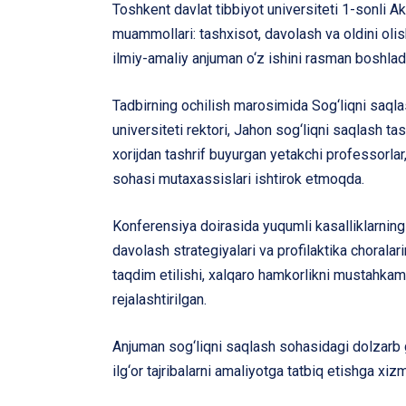
Toshkent davlat tibbiyot universiteti 1-sonli A
muammollari: tashxisot, davolash va oldini ol
ilmiy-amaliy anjuman o‘z ishini rasman boshlad
Tadbirning ochilish marosimida Sog‘liqni saqlas
universiteti rektori, Jahon sog‘liqni saqlash tas
xorijdan tashrif buyurgan yetakchi professorlar,
sohasi mutaxassislari ishtirok etmoqda.
Konferensiya doirasida yuqumli kasalliklarnin
davolash strategiyalari va profilaktika choralar
taqdim etilishi, xalqaro hamkorlikni mustahkaml
rejalashtirilgan.
Anjuman sog‘liqni saqlash sohasidagi dolzarb g
ilg‘or tajribalarni amaliyotga tatbiq etishga xizm