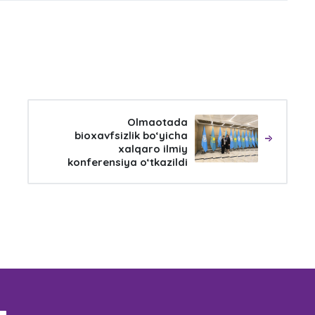
Olmaotada
bioxavfsizlik bo‘yicha
xalqaro ilmiy
konferensiya o‘tkazildi