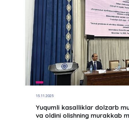
15.11.2025
Yuqumli kasalliklar dolzarb m
va oldini olishning murakkab m