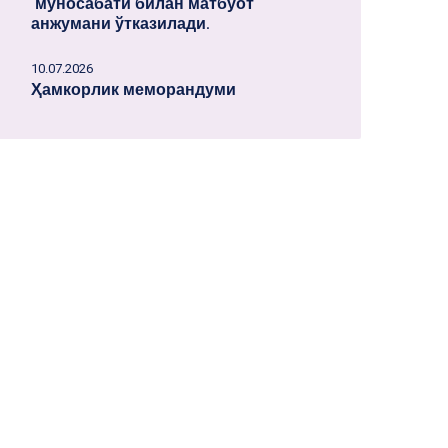
муносабати билан матбуот
анжумани ўтказилади.
10.07.2026
Ҳамкорлик меморандуми