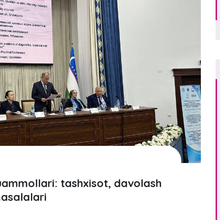
uammollari: tashxisot, davolash
asalalari