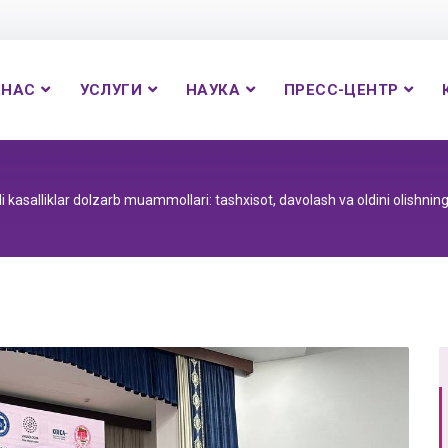
 НАС
УСЛУГИ
НАУКА
ПРЕСС-ЦЕНТР
 kasalliklar dolzarb muammollari: tashxisot, davolash va oldini olishni