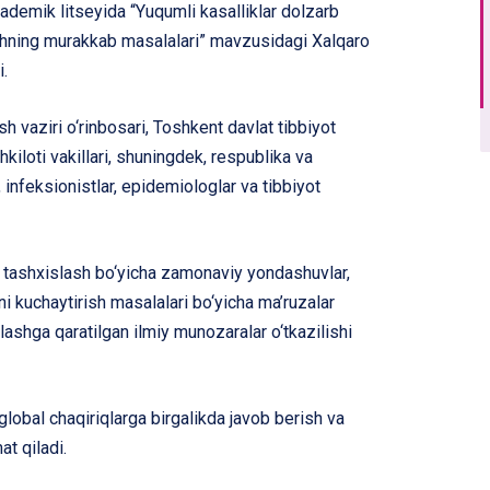
kademik litseyida “Yuqumli kasalliklar dolzarb
ishning murakkab masalalari” mavzusidagi Xalqaro
i.
h vaziri o‘rinbosari, Toshkent davlat tibbiyot
hkiloti vakillari, shuningdek, respublika va
 infeksionistlar, epidemiologlar va tibbiyot
g tashxislash bo‘yicha zamonaviy yondashuvlar,
ini kuchaytirish masalalari bo‘yicha ma’ruzalar
ashga qaratilgan ilmiy munozaralar o‘tkazilishi
lobal chaqiriqlarga birgalikda javob berish va
at qiladi.