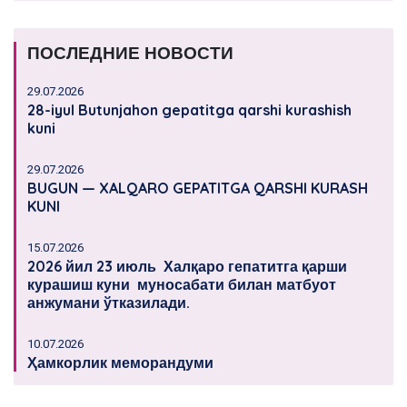
ПОСЛЕДНИЕ НОВОСТИ
29.07.2026
28-iyul Butunjahon gepatitga qarshi kurashish
kuni
29.07.2026
BUGUN — XALQARO GEPATITGA QARSHI KURASH
KUNI
15.07.2026
2026 йил 23 июль Халқаро гепатитга қарши
курашиш куни муносабати билан матбуот
анжумани ўтказилади.
10.07.2026
Ҳамкорлик меморандуми