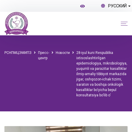
РУССКИЙ
РСНПМЦЭМИПЗ
Пресс-
Новости
28-iyul kuni Respublika
центр
ixtisoslashtirilgan
epidemiologiya, mikrobiologiya,
yuqumli va parazitar kasalliklar
ilmiy-amaliy tibbiyot markazida
jigar, oshqozon-ichak tizimi,
saraton va boshqa onkologik
kasalliklar bo‘yicha bepul
konsultatsiya bo‘lib o‘