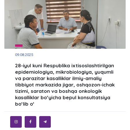
09.08.2025
28-iyul kuni Respublika ixtisoslashtirilgan
epidemiologiya, mikrobiologiya, yuqumli
va parazitar kasalliklar ilmiy-amaliy
tibbiyot markazida jigar, oshqozon-ichak
tizimi, saraton va boshqa onkologik
kasalliklar bo‘yicha bepul konsultatsiya
bo‘lib o‘