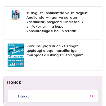
11-avgust Toshkentda va 12-avgust
Andijonda — jigar va saraton
kasalliklari bo‘yicha Hindistonlik
shifokorlarning bepul
konsultatsiyasi bo‘lib o‘tadi!
Korrupsiyaga duch kelsangiz
quyidagi aloqa manzillariga
murojaat qilishingizni so‘raymiz
Поиск