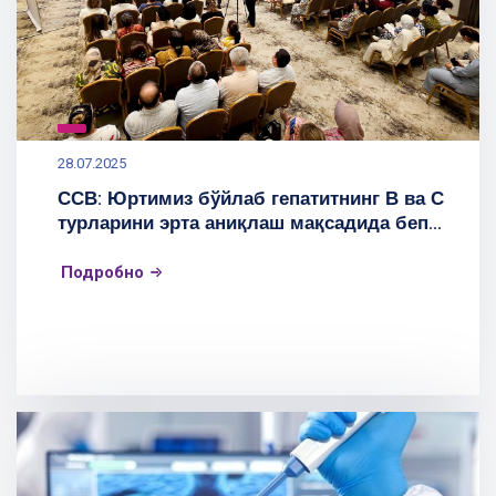
28.07.2025
ССВ: Юртимиз бўйлаб гепатитнинг В ва С
турларини эрта аниқлаш мақсадида беп...
Подробно