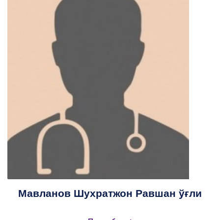
Мавланов Шухратжон Равшан ўғли